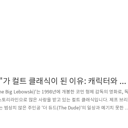
"더 빅 레보스키"가 컬트 클래식이 된 이유: 캐릭터와 팬덤 분석"
 Big Lebowski)'는 1998년에 개봉한 코언 형제 감독의 영화로, 
스토리라인으로 많은 사랑을 받고 있는 컬트 클래식입니다. 제프 브리
 범상치 않은 주인공 '더 듀드(The Dude)'의 일상과 예기치 못한 
 개봉 당시에는 큰 흥행을 기록하지 못했으나, 시간이 흐르면서 독
은 팬층을 형성하게 되었습니다.'더 빅 레보스키'의 줄거리독특한 시