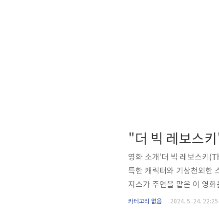
영화 소개'더 빅 레보스키(The
특한 캐릭터와 기상천외한 
지스가 주연을 맡은 이 영화는
건들을 중심으로 전개됩니다.
카테고리 없음
2024. 5. 24. 22:25
한 매력과 개성으로 인해 많