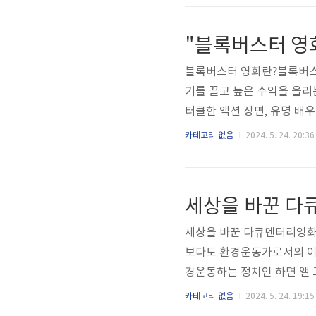
작: 잘못된 정체영화는 '더
게 습격당하면서 시작됩니다.
착각하여 그의 집을 엉망으로
블록버스터 영화란?블록버스터
기를 끌고 높은 수익을 올리
터클한 액션 장면, 유명 배
휘합니다.블록버스터 영화 
카테고리 없음
2024. 5. 24. 20:36
됩니다. 제작자는 새로운 이
어를 구상합니다. 이후 시나
에서는 스토리의 일관성과 캐
록버스터 영화는 대규모 예산
세상을 바꾼 다큐멘터리영화
보다도 환경운동가로서의 이
경운동하는 정치인 하면 앨 
환경오염의 경각심을 깨워준
카테고리 없음
2024. 5. 24. 19:15
한 진실'만큼 심오한 영향을